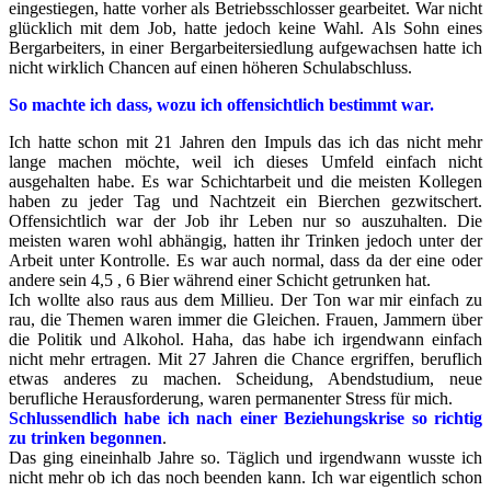
eingestiegen, hatte vorher als Betriebsschlosser gearbeitet. War nicht
glücklich mit dem Job, hatte jedoch keine Wahl. Als Sohn eines
Bergarbeiters, in einer Bergarbeitersiedlung aufgewachsen hatte ich
nicht wirklich Chancen auf einen höheren Schulabschluss.
So machte ich dass, wozu ich offensichtlich bestimmt war.
Ich hatte schon mit 21 Jahren den Impuls das ich das nicht mehr
lange machen möchte, weil ich dieses Umfeld einfach nicht
ausgehalten habe. Es war Schichtarbeit und die meisten Kollegen
haben zu jeder Tag und Nachtzeit ein Bierchen gezwitschert.
Offensichtlich war der Job ihr Leben nur so auszuhalten. Die
meisten waren wohl abhängig, hatten ihr Trinken jedoch unter der
Arbeit unter Kontrolle. Es war auch normal, dass da der eine oder
andere sein 4,5 , 6 Bier während einer Schicht getrunken hat.
Ich wollte also raus aus dem Millieu. Der Ton war mir einfach zu
rau, die Themen waren immer die Gleichen. Frauen, Jammern über
die Politik und Alkohol. Haha, das habe ich irgendwann einfach
nicht mehr ertragen. Mit 27 Jahren die Chance ergriffen, beruflich
etwas anderes zu machen. Scheidung, Abendstudium, neue
berufliche Herausforderung, waren permanenter Stress für mich.
Schlussendlich habe ich nach einer Beziehungskrise so richtig
zu trinken begonnen
.
Das ging eineinhalb Jahre so. Täglich und irgendwann wusste ich
nicht mehr ob ich das noch beenden kann. Ich war eigentlich schon