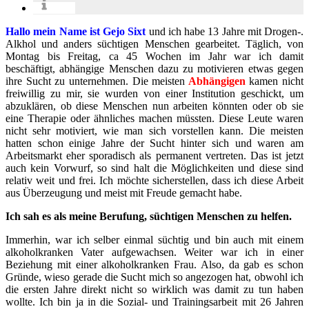
info
Hallo mein Name ist Gejo Sixt
und ich habe 13 Jahre mit Drogen-.
Alkhol und anders süchtigen Menschen gearbeitet. Täglich, von
Montag bis Freitag, ca 45 Wochen im Jahr war ich damit
beschäftigt, abhängige Menschen dazu zu motivieren etwas gegen
ihre Sucht zu unternehmen. Die meisten
Abhängigen
kamen nicht
freiwillig zu mir, sie wurden von einer Institution geschickt, um
abzuklären, ob diese Menschen nun arbeiten könnten oder ob sie
eine Therapie oder ähnliches machen müssten. Diese Leute waren
nicht sehr motiviert, wie man sich vorstellen kann. Die meisten
hatten schon einige Jahre der Sucht hinter sich und waren am
Arbeitsmarkt eher sporadisch als permanent vertreten. Das ist jetzt
auch kein Vorwurf, so sind halt die Möglichkeiten und diese sind
relativ weit und frei. Ich möchte sicherstellen, dass ich diese Arbeit
aus Überzeugung und meist mit Freude gemacht habe.
Ich sah es als meine Berufung, süchtigen Menschen zu helfen.
Immerhin, war ich selber einmal süchtig und bin auch mit einem
alkoholkranken Vater aufgewachsen. Weiter war ich in einer
Beziehung mit einer alkoholkranken Frau. Also, da gab es schon
Gründe, wieso gerade die Sucht mich so angezogen hat, obwohl ich
die ersten Jahre direkt nicht so wirklich was damit zu tun haben
wollte. Ich bin ja in die Sozial- und Trainingsarbeit mit 26 Jahren