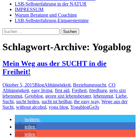
LSB-Selbsterfahrung in der NATUR
IMPRESSUM
Warum Beratung und Coaching
LSB-Selbsterfahrung-Eintagestermine
Suchen
nach:
Schlagwort-Archive: Yogablog
Mein Weg aus der SUCHT in die
Freiheit!
Oktober 5, 2015
Blog
Abhängigkeit
,
Beziehungssucht
,
CO
Abhängigkeit
,
easy living
,
first aid
,
Freiheit
,
friedburg
,
gejo sixt
lebensmut
,
Gejoblog
,
georg sixt lebensberater
,
lebensmut
,
Liebe
,
Sucht
,
sucht heilen
,
sucht ist heilbar
,
the easy way
,
Wege aus der
Sucht
,
without alcohol
,
yoga blog
,
Yogablog
GeJo
twittern
teilen
teilen