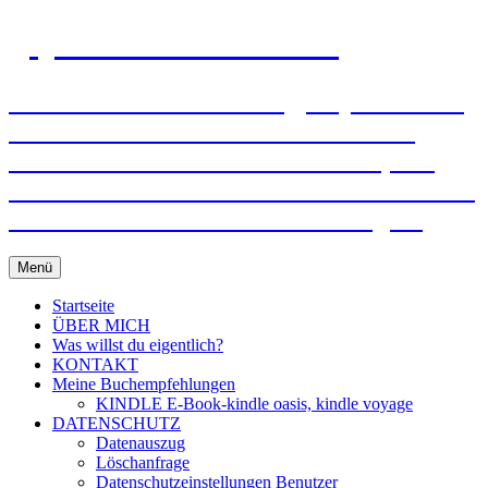
gejo-sixt-lebensmut.at
Einzel- und Paarberatung, Supervision –
Mit Mut und Freude verändern! Ich
unterstütze und helfe Ihnen dabei, mit
Ihren Wünschen und Bedürfnissen frei zu
werden und in Ihr Leben zu bringen!
Zum
Menü
Inhalt
springen
Startseite
ÜBER MICH
Was willst du eigentlich?
KONTAKT
Meine Buchempfehlungen
KINDLE E-Book-kindle oasis, kindle voyage
DATENSCHUTZ
Datenauszug
Löschanfrage
Datenschutzeinstellungen Benutzer