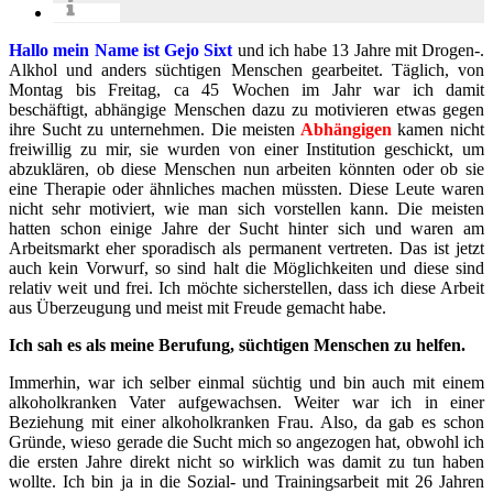
info
Hallo mein Name ist Gejo Sixt
und ich habe 13 Jahre mit Drogen-.
Alkhol und anders süchtigen Menschen gearbeitet. Täglich, von
Montag bis Freitag, ca 45 Wochen im Jahr war ich damit
beschäftigt, abhängige Menschen dazu zu motivieren etwas gegen
ihre Sucht zu unternehmen. Die meisten
Abhängigen
kamen nicht
freiwillig zu mir, sie wurden von einer Institution geschickt, um
abzuklären, ob diese Menschen nun arbeiten könnten oder ob sie
eine Therapie oder ähnliches machen müssten. Diese Leute waren
nicht sehr motiviert, wie man sich vorstellen kann. Die meisten
hatten schon einige Jahre der Sucht hinter sich und waren am
Arbeitsmarkt eher sporadisch als permanent vertreten. Das ist jetzt
auch kein Vorwurf, so sind halt die Möglichkeiten und diese sind
relativ weit und frei. Ich möchte sicherstellen, dass ich diese Arbeit
aus Überzeugung und meist mit Freude gemacht habe.
Ich sah es als meine Berufung, süchtigen Menschen zu helfen.
Immerhin, war ich selber einmal süchtig und bin auch mit einem
alkoholkranken Vater aufgewachsen. Weiter war ich in einer
Beziehung mit einer alkoholkranken Frau. Also, da gab es schon
Gründe, wieso gerade die Sucht mich so angezogen hat, obwohl ich
die ersten Jahre direkt nicht so wirklich was damit zu tun haben
wollte. Ich bin ja in die Sozial- und Trainingsarbeit mit 26 Jahren