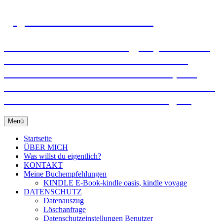
gejo-sixt-lebensmut.at
Einzel- und Paarberatung, Supervision –
Mit Mut und Freude verändern! Ich
unterstütze und helfe Ihnen dabei, mit
Ihren Wünschen und Bedürfnissen frei zu
werden und in Ihr Leben zu bringen!
Zum
Menü
Inhalt
springen
Startseite
ÜBER MICH
Was willst du eigentlich?
KONTAKT
Meine Buchempfehlungen
KINDLE E-Book-kindle oasis, kindle voyage
DATENSCHUTZ
Datenauszug
Löschanfrage
Datenschutzeinstellungen Benutzer