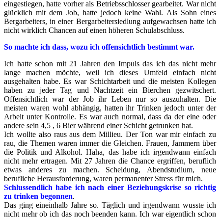
eingestiegen, hatte vorher als Betriebsschlosser gearbeitet. War nicht
glücklich mit dem Job, hatte jedoch keine Wahl. Als Sohn eines
Bergarbeiters, in einer Bergarbeitersiedlung aufgewachsen hatte ich
nicht wirklich Chancen auf einen höheren Schulabschluss.
So machte ich dass, wozu ich offensichtlich bestimmt war.
Ich hatte schon mit 21 Jahren den Impuls das ich das nicht mehr
lange machen möchte, weil ich dieses Umfeld einfach nicht
ausgehalten habe. Es war Schichtarbeit und die meisten Kollegen
haben zu jeder Tag und Nachtzeit ein Bierchen gezwitschert.
Offensichtlich war der Job ihr Leben nur so auszuhalten. Die
meisten waren wohl abhängig, hatten ihr Trinken jedoch unter der
Arbeit unter Kontrolle. Es war auch normal, dass da der eine oder
andere sein 4,5 , 6 Bier während einer Schicht getrunken hat.
Ich wollte also raus aus dem Millieu. Der Ton war mir einfach zu
rau, die Themen waren immer die Gleichen. Frauen, Jammern über
die Politik und Alkohol. Haha, das habe ich irgendwann einfach
nicht mehr ertragen. Mit 27 Jahren die Chance ergriffen, beruflich
etwas anderes zu machen. Scheidung, Abendstudium, neue
berufliche Herausforderung, waren permanenter Stress für mich.
Schlussendlich habe ich nach einer Beziehungskrise so richtig
zu trinken begonnen
.
Das ging eineinhalb Jahre so. Täglich und irgendwann wusste ich
nicht mehr ob ich das noch beenden kann. Ich war eigentlich schon