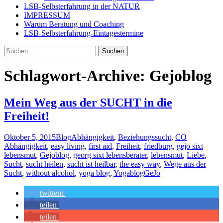
LSB-Selbsterfahrung in der NATUR
IMPRESSUM
Warum Beratung und Coaching
LSB-Selbsterfahrung-Eintagestermine
Suchen
nach:
Schlagwort-Archive: Gejoblog
Mein Weg aus der SUCHT in die
Freiheit!
Oktober 5, 2015
Blog
Abhängigkeit
,
Beziehungssucht
,
CO
Abhängigkeit
,
easy living
,
first aid
,
Freiheit
,
friedburg
,
gejo sixt
lebensmut
,
Gejoblog
,
georg sixt lebensberater
,
lebensmut
,
Liebe
,
Sucht
,
sucht heilen
,
sucht ist heilbar
,
the easy way
,
Wege aus der
Sucht
,
without alcohol
,
yoga blog
,
Yogablog
GeJo
twittern
teilen
teilen