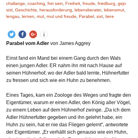
challange
,
coaching
,
frei sein
,
Freiheit
,
freude
,
friedburg
,
gejo
sixt
,
Geschichte
,
herausforderung
,
lebensberater
,
lebensmut
,
lengau
,
lernen
,
mut
,
mut und freude
,
Parabel
,
sixt
,
tiere
twitt
teile
teile
info
Parabel vom Adler
von James Aggrey
ern
n
n
Einst fand ein Mand bei einem Gang durch den Wals
einen jungen Adler. ER nahm ihn mit nach Hause auf
seinen Hühnerhof, wo der Adler bald lernte, Hühnerfutter
zu fressen und sich wie ein Huhn zu benehmen.
Eines Tages, kam ein Zoologe des Weges und fragte den
Eigentümer, warum er einen Adler, den König aller Vögel,
zu einem Leben auf dem Hühnerhof zwinge. „Da ich dem
Adler Hühnerfutter gegeben und ihn gelehrt habe, ein
Huhn zu sein, hat er nie das Fliegen gelernt“, antwortete
der Eigentümer. „Er verhällt sich genauso wie ein Huhn,