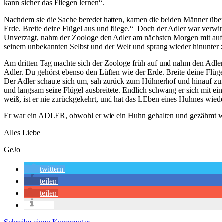
kann sicher das Fliegen lernen“.
Nachdem sie die Sache beredet hatten, kamen die beiden Männer über
Erde. Breite deine Flügel aus und fliege.“ Doch der Adler war verwirr
Unverzagt, nahm der Zoologe den Adler am nächsten Morgen mit auf das
seinem unbekannten Selbst und der Welt und sprang wieder hinunter 
Am dritten Tag machte sich der Zoologe früh auf und nahm den Adler 
Adler. Du gehörst ebenso den Lüften wie der Erde. Breite deine Flüge
Der Adler schaute sich um, sah zurück zum Hühnerhof und hinauf zum 
und langsam seine Flügel ausbreitete. Endlich schwang er sich mit e
weiß, ist er nie zurückgekehrt, und hat das LEben eines Huhnes wi
Er war ein ADLER, obwohl er wie ein Huhn gehalten und gezähmt 
Alles Liebe
GeJo
twittern
teilen
teilen
info
Schreibe einen Kommentar