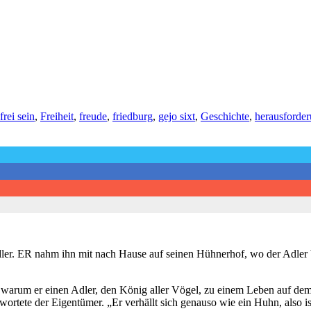
frei sein
,
Freiheit
,
freude
,
friedburg
,
gejo sixt
,
Geschichte
,
herausforde
er. ER nahm ihn mit nach Hause auf seinen Hühnerhof, wo der Adler ba
 warum er einen Adler, den König aller Vögel, zu einem Leben auf d
antwortete der Eigentümer. „Er verhällt sich genauso wie ein Huhn, also 