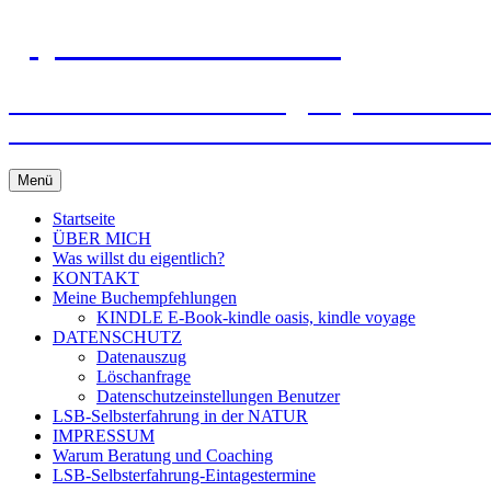
gejo-sixt-lebensmut.at
Einzel- und Paarberatung, Supervision – M
Wünschen und Bedürfnissen frei zu werden
Zum
Menü
Inhalt
springen
Startseite
ÜBER MICH
Was willst du eigentlich?
KONTAKT
Meine Buchempfehlungen
KINDLE E-Book-kindle oasis, kindle voyage
DATENSCHUTZ
Datenauszug
Löschanfrage
Datenschutzeinstellungen Benutzer
LSB-Selbsterfahrung in der NATUR
IMPRESSUM
Warum Beratung und Coaching
LSB-Selbsterfahrung-Eintagestermine