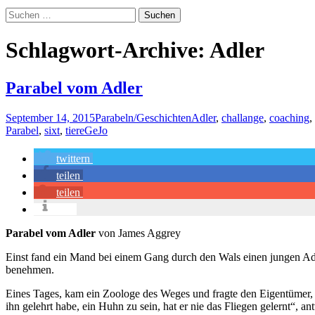
Suchen
nach:
Schlagwort-Archive: Adler
Parabel vom Adler
September 14, 2015
Parabeln/Geschichten
Adler
,
challange
,
coaching
,
Parabel
,
sixt
,
tiere
GeJo
twittern
teilen
teilen
info
Parabel vom Adler
von James Aggrey
Einst fand ein Mand bei einem Gang durch den Wals einen jungen Adl
benehmen.
Eines Tages, kam ein Zoologe des Weges und fragte den Eigentümer,
ihn gelehrt habe, ein Huhn zu sein, hat er nie das Fliegen gelernt“, 