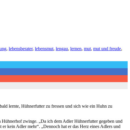
rung
,
lebensberater
,
lebensmut
,
lengau
,
lernen
,
mut
,
mut und freude
,
ld lernte, Hühnerfutter zu fressen und sich wie ein Huhn zu
em Hühnerhof zwinge. „Da ich dem Adler Hühnerfutter gegeben und
ist er kein Adler mehr“. „Dennoch hat er das Herz eines Adlers und