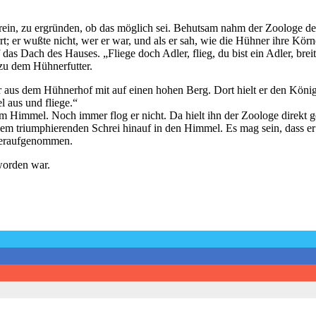
ein, zu ergründen, ob das möglich sei. Behutsam nahm der Zoologe den
t; er wußte nicht, wer er war, und als er sah, wie die Hühner ihre Kör
 Dach des Hauses. „Fliege doch Adler, flieg, du bist ein Adler, breite
zu dem Hühnerfutter.
aus dem Hühnerhof mit auf einen hohen Berg. Dort hielt er den König 
l aus und fliege.“
Himmel. Noch immer flog er nicht. Da hielt ihn der Zoologe direkt ge
inem triumphierenden Schrei hinauf in den Himmel. Es mag sein, dass 
ederaufgenommen.
worden war.