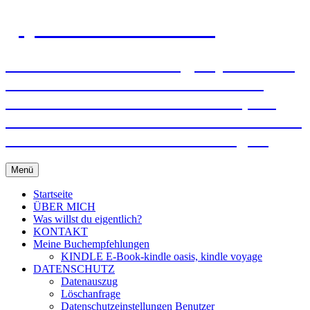
gejo-sixt-lebensmut.at
Einzel- und Paarberatung, Supervision –
Mit Mut und Freude verändern! Ich
unterstütze und helfe Ihnen dabei, mit
Ihren Wünschen und Bedürfnissen frei zu
werden und in Ihr Leben zu bringen!
Zum
Menü
Inhalt
springen
Startseite
ÜBER MICH
Was willst du eigentlich?
KONTAKT
Meine Buchempfehlungen
KINDLE E-Book-kindle oasis, kindle voyage
DATENSCHUTZ
Datenauszug
Löschanfrage
Datenschutzeinstellungen Benutzer