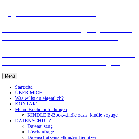
gejo-sixt-lebensmut.at
Einzel- und Paarberatung, Supervision –
Mit Mut und Freude verändern! Ich
unterstütze und helfe Ihnen dabei, mit
Ihren Wünschen und Bedürfnissen frei zu
werden und in Ihr Leben zu bringen!
Zum
Menü
Inhalt
springen
Startseite
ÜBER MICH
Was willst du eigentlich?
KONTAKT
Meine Buchempfehlungen
KINDLE E-Book-kindle oasis, kindle voyage
DATENSCHUTZ
Datenauszug
Löschanfrage
Datenschutzeinstellungen Benutzer