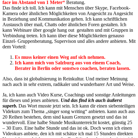
face im Abstand von 1 Meter“
Beratung.
Das finde ich toll. Ich kann mit Menschen über Skype, Facebook-
Kamera oder ähnlichen Möglichkeiten von Angesicht zu Angesicht
in Beziehung und Kommunikation gehen. Ich kann schriftlichen
Austausch über mail, Chatts oder ähnlichen Foren gestalten. Ich
kann Webinare über google hang out gestalten und mit Gruppen in
Verbindung treten. Ich kann über diese Möglichkeiten genauso
Einzel- Gruppenberatung, Supervison und alles andere anbieten. Mit
dem Vorteil:
Es muss keiner einen Weg auf sich nehmen.
Ich kann mich von Salzburg aus von einem Coach,
Berater in Berlin oder sonstwo coachen, beraten lassen.
Also, dass ist globalisierung in Reinkultur. Und meiner Meinung
nach auch in sehr extrem, radikaler und wunderbarer Art und Weise.
Ja, ich kann auch Video Kurse, Coachings und sonstige Anleitungen
für dieses und jenes anbieten.
Und das find ich auch äußerst
superb.
Das Wort musste jetzt sein. Ich kann dir einen siebenteiligen
Videkurs zum Thema „singer song writing“ anbieten. kann auch aus
20 Reihen bestehen, dem sind kaum Grenzen gesetzt und das ist
wundervoll. Eine halbe Stunde Musikunterreicht kostet, günstig 25
– 30 Euro. Eine halbe Stunde und das ist ok. Doch wenn ich einen
Videokurs anbiete, den ich mit schätze ich mal 15 Stunden direkten