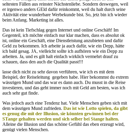
seltesten Fällen aus reinster Nächstenliebe. Sondern deswegen, weil
er irgenwo anders GEld dafür reinkommt, weil du halt durch seine
Aktivität eine wunderbare Werbekunde bist. So, jetz bin ich wieder
beim Anfang. Marketing ist alles.
Das ist kein Tiefschlag gegen Internet und online Geschäft! Im
Gegenteil, ich möchte einfach nur klar machen, dass es absolut ok
ist, online ein Geschäft, eine Dienstleistung anzubieten und dafür
Geld zu bekommen. Ich arbeite ja auch dafür, wie ein Depp, hätte
ich bald gesag. JA, vielleicht sollte ich aufhören wie ein Depp zu
arbeiten. Ja, und es gilt halt einfach wirklich vermehrt drauf zu
schauen, dass den auch die Qualität passt!!!
lasse dich nicht zu sehr davon verführen, wie ich es mit dem
Beispiel, der Reiseleitung gegeben habe. Hier bekommst du extrem
wässrigen Mund und das war es dann auch. Du musst in die Reise
investieren, und das geht immer noch mit Geld am besten, was ich
auch sehr gut finde.
Was jedoch auch eine Tendenz hat. Viele Menschen geben sich mit
dem wässrigen Mund zufrieden.
Das ist wie Lotto spielen, da gibt
es genug die mit der Illusion, sie könnten gewinnen bei der
STange gehalten werden und sich selber bei Stange halten.
Alleine die Illusion und das schöne Gefühl das eben erzeugt wird,
genügt vielen Menschen.