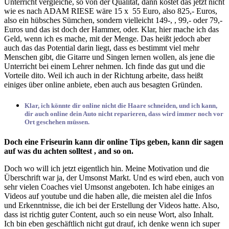
Unterricht vergleiche, so von der Qualität, dann kostet das jetzt nicht
wie es nach ADAM RIESE wäre 15 x 55 Euro, also 825,- Euros,
also ein hübsches Sümchen, sondern vielleicht 149-, , 99,- oder 79,-
Euros und das ist doch der Hammer, oder. Klar, hier mache ich das
Geld, wenn ich es mache, mit der Menge. Das heißt jedoch aber
auch das das Potential darin liegt, dass es bestimmt viel mehr
Menschen gibt, die Gitarre und Singen lernen wollen, als jene die
Unterricht bei einem Lehrer nehmen. Ich finde das gut und die
Vorteile dito. Weil ich auch in der Richtung arbeite, dass heißt
einiges über online anbiete, eben auch aus besagten Gründen.
Klar, ich könnte dir online nicht die Haare schneiden, und ich kann,
dir auch online dein Auto nicht reparieren, dass wird immer noch vor
Ort geschehen müssen.
Doch eine Friseurin kann dir online Tips geben, kann dir sagen
auf was du achten solltest , and so on.
Doch wo will ich jetzt eigentlich hin. Meine Motivation und die
Überschrift war ja, der Umsonst Markt. Und es wird eben, auch von
sehr vielen Coaches viel Umsonst angeboten. Ich habe einiges an
Videos auf youtube und die haben alle, die meisten alel die Infos
und Erkenntnisse, die ich bei der Erstellung der Videos hatte. Also,
dass ist richtig guter Content, auch so ein neuse Wort, also Inhalt.
Ich bin eben geschäftlich nicht gut drauf, ich denke wenn ich super