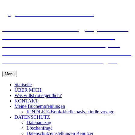
gejo-sixt-lebensmut.at
Einzel- und Paarberatung, Supervision –
Mit Mut und Freude verändern! Ich
unterstütze und helfe Ihnen dabei, mit
Ihren Wünschen und Bedürfnissen frei zu
werden und in Ihr Leben zu bringen!
Zum
Menü
Inhalt
springen
Startseite
ÜBER MICH
Was willst du eigentlich?
KONTAKT
Meine Buchempfehlungen
KINDLE E-Book-kindle oasis, kindle voyage
DATENSCHUTZ
Datenauszug
Löschanfrage
Datenschutzeinstellungen Benutzer