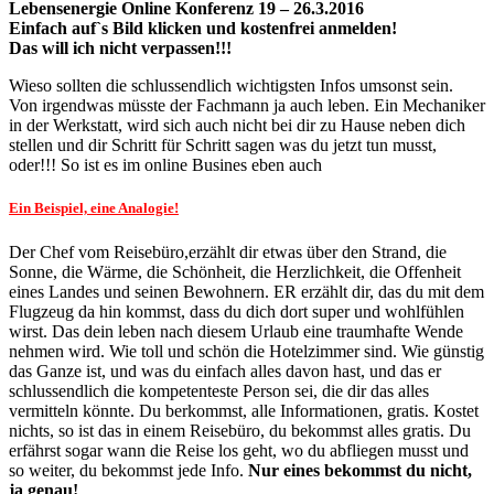
Lebensenergie Online Konferenz 19 – 26.3.2016
Einfach auf`s Bild klicken und kostenfrei anmelden!
Das will ich nicht verpassen!!!
Wieso sollten die schlussendlich wichtigsten Infos umsonst sein.
Von irgendwas müsste der Fachmann ja auch leben. Ein Mechaniker
in der Werkstatt, wird sich auch nicht bei dir zu Hause neben dich
stellen und dir Schritt für Schritt sagen was du jetzt tun musst,
oder!!! So ist es im online Busines eben auch
Ein Beispiel, eine Analogie!
Der Chef vom Reisebüro,erzählt dir etwas über den Strand, die
Sonne, die Wärme, die Schönheit, die Herzlichkeit, die Offenheit
eines Landes und seinen Bewohnern. ER erzählt dir, das du mit dem
Flugzeug da hin kommst, dass du dich dort super und wohlfühlen
wirst. Das dein leben nach diesem Urlaub eine traumhafte Wende
nehmen wird. Wie toll und schön die Hotelzimmer sind. Wie günstig
das Ganze ist, und was du einfach alles davon hast, und das er
schlussendlich die kompetenteste Person sei, die dir das alles
vermitteln könnte. Du berkommst, alle Informationen, gratis. Kostet
nichts, so ist das in einem Reisebüro, du bekommst alles gratis. Du
erfährst sogar wann die Reise los geht, wo du abfliegen musst und
so weiter, du bekommst jede Info.
Nur eines bekommst du nicht,
ja genau!