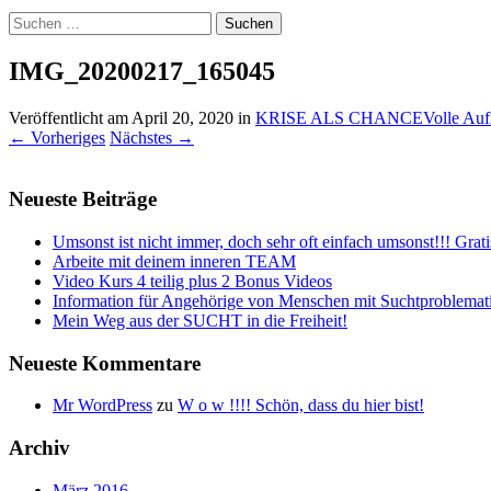
Suchen
nach:
IMG_20200217_165045
Veröffentlicht am
April 20, 2020
in
KRISE ALS CHANCE
Volle Auf
←
Vorheriges
Nächstes
→
Neueste Beiträge
Umsonst ist nicht immer, doch sehr oft einfach umsonst!!! Grati
Arbeite mit deinem inneren TEAM
Video Kurs 4 teilig plus 2 Bonus Videos
Information für Angehörige von Menschen mit Suchtproblemat
Mein Weg aus der SUCHT in die Freiheit!
Neueste Kommentare
Mr WordPress
zu
W o w !!!! Schön, dass du hier bist!
Archiv
März 2016