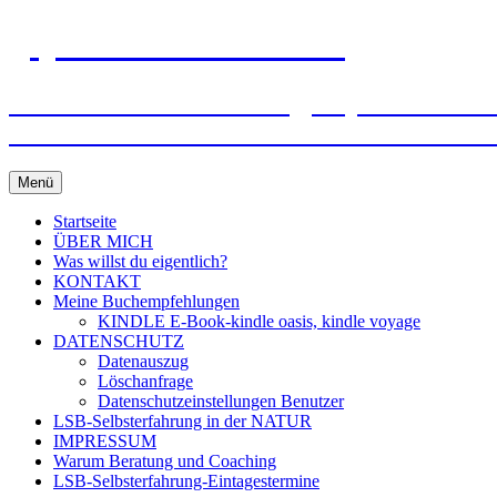
gejo-sixt-lebensmut.at
Einzel- und Paarberatung, Supervision – M
Wünschen und Bedürfnissen frei zu werden
Zum
Menü
Inhalt
springen
Startseite
ÜBER MICH
Was willst du eigentlich?
KONTAKT
Meine Buchempfehlungen
KINDLE E-Book-kindle oasis, kindle voyage
DATENSCHUTZ
Datenauszug
Löschanfrage
Datenschutzeinstellungen Benutzer
LSB-Selbsterfahrung in der NATUR
IMPRESSUM
Warum Beratung und Coaching
LSB-Selbsterfahrung-Eintagestermine